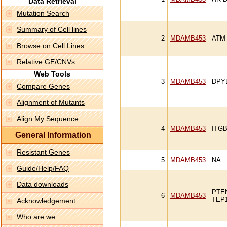
Data Retrieval
Mutation Search
Summary of Cell lines
2
MDAMB453
ATM
Browse on Cell Lines
Relative GE/CNVs
Web Tools
3
MDAMB453
DPY
Compare Genes
Alignment of Mutants
Align My Sequence
4
MDAMB453
ITG
General Information
Resistant Genes
5
MDAMB453
NA
Guide/Help/FAQ
Data downloads
PTE
6
MDAMB453
TEP
Acknowledgement
Who are we