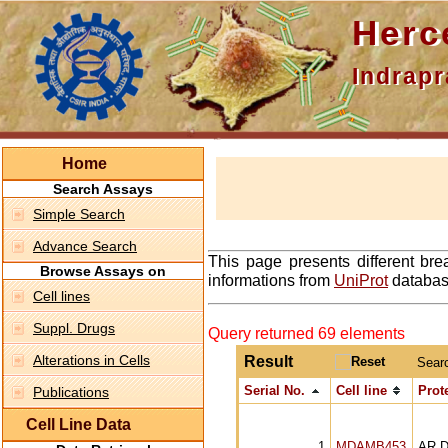
Hercepti
Indraprasth
Home
Search Assays
Simple Search
Advance Search
This page presents different bre
Browse Assays on
informations from
UniProt
database
Cell lines
Suppl. Drugs
Query returned 69 elements
Alterations in Cells
Result
Sear
Serial No.
Cell line
Prot
Publications
Cell Line Data
1
MDAMB453
AR 